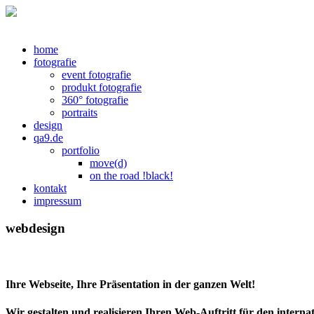
home
fotografie
event fotografie
produkt fotografie
360° fotografie
portraits
design
qa9.de
portfolio
move(d)
on the road !black!
kontakt
impressum
webdesign
Ihre Webseite, Ihre Präsentation in der ganzen Welt!
Wir gestalten und realisieren Ihren Web-Auftritt für den internat